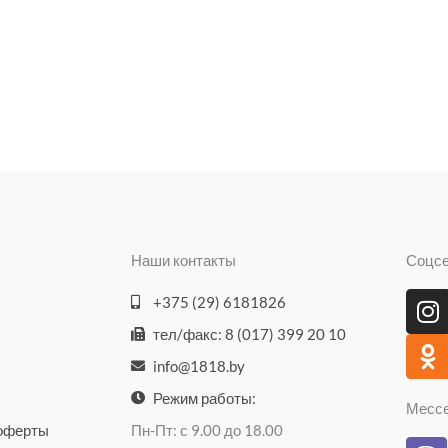
Наши контакты
Соцс
I
O
+375 (29) 6181826
n
d
тел/факс: 8 (017) 399 20 10
s
n
info@1818.by
t
o
a
k
Режим работы:
Месс
g
l
 оферты
Пн-Пт: с 9.00 до 18.00
V