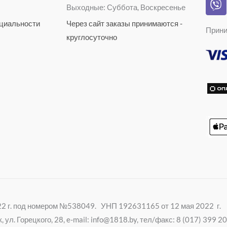
r
a
Выходные: Суббота, Воскресенье
i
a
s
b
циальности
Через сайт заказы принимаются -
m
s
Прини
e
n
круглосуточно
r
i
k
i
022 г. под номером №538049. УНП 192631165 от 12 мая 2022 г.
ул. Горецкого, 28, e-mail: info@1818.by, тел/факс: 8 (017) 399 