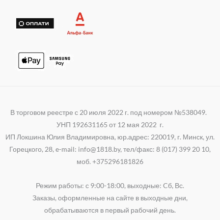
p
a
i
p
m
В торговом реестре с 20 июля 2022 г. под номером №538049.
УНП 192631165 от 12 мая 2022 г.
ИП Локшина Юлия Владимировна, юр.адрес: 220019, г. Минск, ул.
Горецкого, 28, e-mail: info@1818.by, тел/факс: 8 (017) 399 20 10,
моб. +375296181826
Режим работы: с 9:00-18:00, выходные: Cб, Вс.
Заказы, оформленные на сайте в выходные дни,
обрабатываются в первый рабочий день.