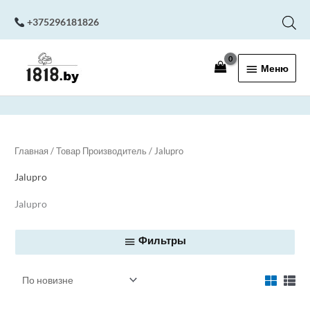
Перейти
+375296181826
к
содержимому
Меню
Меню
Главная
/ Товар Производитель / Jalupro
Jalupro
Jalupro
Фильтры