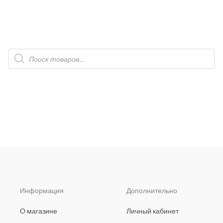
П
о
и
с
к
т
о
в
а
р
о
в
Информация
Дополнительно
О магазине
Личный кабинет