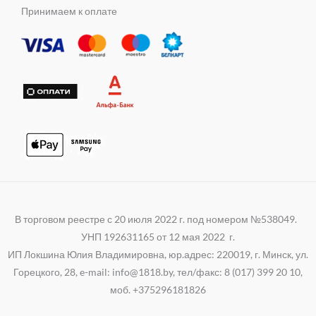
m
s
e
t
e
Принимаем к оплате
n
r
s
g
i
a
r
k
p
a
i
p
m
В торговом реестре с 20 июля 2022 г. под номером №538049.
УНП 192631165 от 12 мая 2022 г.
ИП Локшина Юлия Владимировна, юр.адрес: 220019, г. Минск, ул.
Горецкого, 28, e-mail: info@1818.by, тел/факс: 8 (017) 399 20 10,
моб. +375296181826