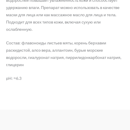
водорослей повышает увлажненность кожи и способствует
удержанию влаги. Препарат можно использовать в качестве
маски для лица или как массажное масло для лица и тела.
Подходит для всех типов кожи, включая сухую или
ослабленную.
Состав: флавоноиды листьев мяты, корень берхавии
раскидистой, алоэ вера, аллантоин, бурые морские
водоросли, гиалуронат натрия, пиррилидонкарбонат натрия,
глицерин
pH: ≈6.3