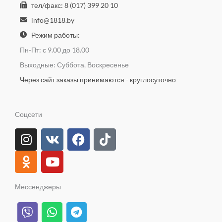
тел/факс: 8 (017) 399 20 10
info@1818.by
Режим работы:
Пн-Пт: с 9.00 до 18.00
Выходные: Суббота, Воскресенье
Через сайт заказы принимаются - круглосуточно
Соцсети
I
O
V
Y
F
T
n
d
k
o
a
i
s
n
u
c
k
t
o
t
e
t
a
k
u
b
o
Мессенджеры
g
l
b
o
k
V
W
T
r
a
e
o
i
h
e
a
s
k