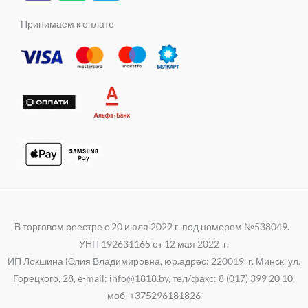
b
a
l
m
s
e
t
e
Принимаем к оплате
n
r
s
g
i
a
r
k
p
a
i
p
m
В торговом реестре с 20 июля 2022 г. под номером №538049.
УНП 192631165 от 12 мая 2022 г.
ИП Локшина Юлия Владимировна, юр.адрес: 220019, г. Минск, ул.
Горецкого, 28, e-mail: info@1818.by, тел/факс: 8 (017) 399 20 10,
моб. +375296181826